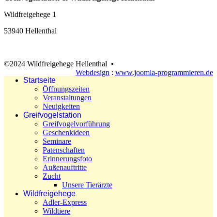
Wildfreigehege 1
53940 Hellenthal
©2024 Wildfreigehege Hellenthal •
Webdesign
:
www.joomla-programmieren.de
Startseite
Öffnungszeiten
Veranstaltungen
Neuigkeiten
Greifvogelstation
Greifvogelvorführung
Geschenkideen
Seminare
Patenschaften
Erinnerungsfoto
Außenauftritte
Zucht
Unsere Tierärzte
Wildfreigehege
Adler-Express
Wildtiere