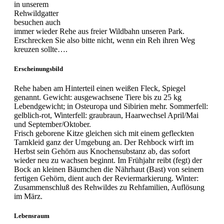
in unserem
Rehwildgatter
besuchen auch
immer wieder Rehe aus freier Wildbahn unseren Park.
Erschrecken Sie also bitte nicht, wenn ein Reh ihren Weg
kreuzen sollte….
Erscheinungsbild
Rehe haben am Hinterteil einen weißen Fleck, Spiegel
genannt. Gewicht: ausgewachsene Tiere bis zu 25 kg
Lebendgewicht; in Osteuropa und Sibirien mehr. Sommerfell:
gelblich-rot, Winterfell: graubraun, Haarwechsel April/Mai
und September/Oktober.
Frisch geborene Kitze gleichen sich mit einem gefleckten
Tarnkleid ganz der Umgebung an. Der Rehbock wirft im
Herbst sein Gehörn aus Knochensubstanz ab, das sofort
wieder neu zu wachsen beginnt. Im Frühjahr reibt (fegt) der
Bock an kleinen Bäumchen die Nährhaut (Bast) von seinem
fertigen Gehörn, dient auch der Reviermarkierung. Winter:
Zusammenschluß des Rehwildes zu Rehfamilien, Auflösung
im März.
Lebensraum