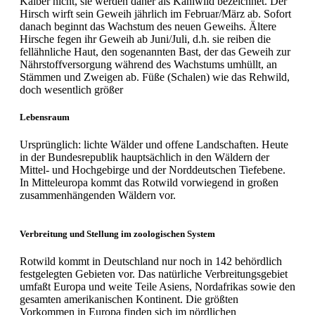
Kälber nicht, sie werden daher als Kahlwild bezeichnet. Der
Hirsch wirft sein Geweih jährlich im Februar/März ab. Sofort
danach beginnt das Wachstum des neuen Geweihs. Ältere
Hirsche fegen ihr Geweih ab Juni/Juli, d.h. sie reiben die
fellähnliche Haut, den sogenannten Bast, der das Geweih zur
Nährstoffversorgung während des Wachstums umhüllt, an
Stämmen und Zweigen ab. Füße (Schalen) wie das Rehwild,
doch wesentlich größer
Lebensraum
Ursprünglich: lichte Wälder und offene Landschaften. Heute
in der Bundesrepublik hauptsächlich in den Wäldern der
Mittel- und Hochgebirge und der Norddeutschen Tiefebene.
In Mitteleuropa kommt das Rotwild vorwiegend in großen
zusammenhängenden Wäldern vor.
Verbreitung und Stellung im zoologischen System
Rotwild kommt in Deutschland nur noch in 142 behördlich
festgelegten Gebieten vor. Das natürliche Verbreitungsgebiet
umfaßt Europa und weite Teile Asiens, Nordafrikas sowie den
gesamten amerikanischen Kontinent. Die größten
Vorkommen in Europa finden sich im nördlichen