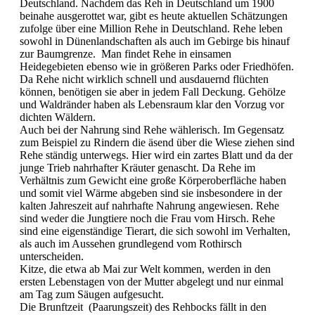
Deutschland. Nachdem das Reh in Deutschland um 1900
beinahe ausgerottet war, gibt es heute aktuellen Schätzungen
zufolge über eine Million Rehe in Deutschland. Rehe leben
sowohl in Dünenlandschaften als auch im Gebirge bis hinauf
zur Baumgrenze. Man findet Rehe in einsamen
Heidegebieten ebenso wie in größeren Parks oder Friedhöfen.
Da Rehe nicht wirklich schnell und ausdauernd flüchten
können, benötigen sie aber in jedem Fall Deckung. Gehölze
und Waldränder haben als Lebensraum klar den Vorzug vor
dichten Wäldern.
Auch bei der Nahrung sind Rehe wählerisch. Im Gegensatz
zum Beispiel zu Rindern die äsend über die Wiese ziehen sind
Rehe ständig unterwegs. Hier wird ein zartes Blatt und da der
junge Trieb nahrhafter Kräuter genascht. Da Rehe im
Verhältnis zum Gewicht eine große Körperoberfläche haben
und somit viel Wärme abgeben sind sie insbesondere in der
kalten Jahreszeit auf nahrhafte Nahrung angewiesen. Rehe
sind weder die Jungtiere noch die Frau vom Hirsch. Rehe
sind eine eigenständige Tierart, die sich sowohl im Verhalten,
als auch im Aussehen grundlegend vom Rothirsch
unterscheiden.
Kitze, die etwa ab Mai zur Welt kommen, werden in den
ersten Lebenstagen von der Mutter abgelegt und nur einmal
am Tag zum Säugen aufgesucht.
Die Brunftzeit (Paarungszeit) des Rehbocks fällt in den