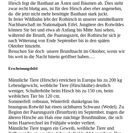
Hirsch fegt die Basthaut an Ästen und Bäumen ab. Dies sieht
zwar recht blutig aus, ist für den Hirsch aber eher angenehm,
da die jetzt nicht mehr benötigte Basthaut stark juckt.
In freier Wildbahn lebt der Rothirsch in unserer unmittelbaren
Nachbarschaft im Nationalpark Eifel. Jungtiere des Rotwildes
können Sie bei und etwa ab Anfang bis Mitte Juni sehen,
während die Brunft, die Paarungszeit, der Rothirsche sich je
nach Witterung von Ende September bis in den späten
Oktober hinzieht.
Besuchen Sie doch unsere Brunftnacht im Oktober, wenn wir
bis weit in die Nacht hinein geöffnet haben….
Erscheinungsbild
Männliche Tiere (Hirsche) erreichen in Europa bis zu 200 kg
Lebendgewicht, weibliche Tiere (Hirschkühe) deutlich
weniger, Schulterhöhe beim Hirsch bis zu 150 cm, beim
weiblichen Tier bis 120 cm.
Sommerfell: rotbraun, Winterfell: dunkelgrau bis
braungrau.Rotwild hat einen sichtbaren Schwanz (Wedel). Zu
Beginn der Paarungszeit (Brunftzeit) im September, tragen die
älteren Hirsche am Hals eine mächtige Brunftmähne, die sich
beim Haarwechsel im Frühjahr wieder verliert.
Männliche Tiere tragen ein Geweih, weibliche Tiere und