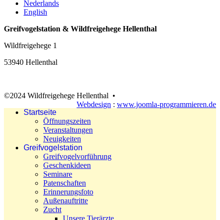
Nederlands
English
Greifvogelstation & Wildfreigehege Hellenthal
Wildfreigehege 1
53940 Hellenthal
©2024 Wildfreigehege Hellenthal •
Webdesign
:
www.joomla-programmieren.de
Startseite
Öffnungszeiten
Veranstaltungen
Neuigkeiten
Greifvogelstation
Greifvogelvorführung
Geschenkideen
Seminare
Patenschaften
Erinnerungsfoto
Außenauftritte
Zucht
Unsere Tierärzte