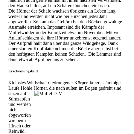
natürlich auch gerne einmal mit ihren nächsten Verwandten,
den Hausschafen, auf ein Schäferstündchen einlassen.
Die Hörner der Schafe wachsen übrigens ein Leben lang
weiter und werden nicht wie bei Hirschen jedes Jahr
abgeworfen. So kann das Gehörn bei den Böcken gewaltige
Ausmaße erreichen. Imposant sind die Kämpfe der
Muffelwidder in der Brunftzeit etwa im November. Mit viel
Anlauf schlagen sie ihre Hörner ungebremst gegeneinander.
Der Aufprall hallt dann über das ganze Wildgehege. Dank
einer starken Kopfplatte nehmen die Böcke aber selbst bei
den heftigsten Kämpfen keinen Schaden. Die Lämmer sind
dann etwa ab April bei uns zu sehen.
Erscheinungsbild
Kleinstes Wildschaf. Gedrungener Körper, kurze, stämmige
Läufe Hohle Hörner, die nach außen im Bogen gedreht sind,
sitzen auf
Stirnzapfen
und werden
nicht
abgeworfen
wie beim
Hirsch oder
Rehwild,