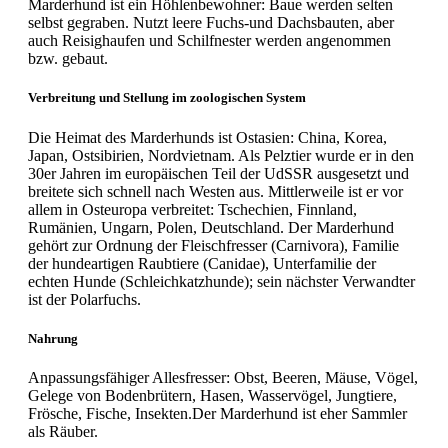
Marderhund ist ein Höhlenbewohner: Baue werden selten
selbst gegraben. Nutzt leere Fuchs-und Dachsbauten, aber
auch Reisighaufen und Schilfnester werden angenommen
bzw. gebaut.
Verbreitung und Stellung im zoologischen System
Die Heimat des Marderhunds ist Ostasien: China, Korea,
Japan, Ostsibirien, Nordvietnam. Als Pelztier wurde er in den
30er Jahren im europäischen Teil der UdSSR ausgesetzt und
breitete sich schnell nach Westen aus. Mittlerweile ist er vor
allem in Osteuropa verbreitet: Tschechien, Finnland,
Rumänien, Ungarn, Polen, Deutschland. Der Marderhund
gehört zur Ordnung der Fleischfresser (Carnivora), Familie
der hundeartigen Raubtiere (Canidae), Unterfamilie der
echten Hunde (Schleichkatzhunde); sein nächster Verwandter
ist der Polarfuchs.
Nahrung
Anpassungsfähiger Allesfresser: Obst, Beeren, Mäuse, Vögel,
Gelege von Bodenbrütern, Hasen, Wasservögel, Jungtiere,
Frösche, Fische, Insekten.Der Marderhund ist eher Sammler
als Räuber.