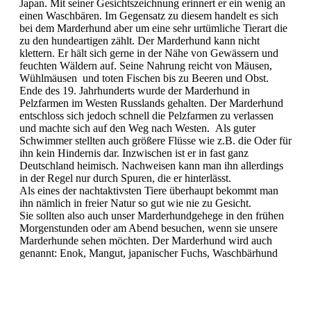
Japan. Mit seiner Gesichtszeichnung erinnert er ein wenig an
einen Waschbären. Im Gegensatz zu diesem handelt es sich
bei dem Marderhund aber um eine sehr urtümliche Tierart die
zu den hundeartigen zählt. Der Marderhund kann nicht
klettern. Er hält sich gerne in der Nähe von Gewässern und
feuchten Wäldern auf. Seine Nahrung reicht von Mäusen,
Wühlmäusen und toten Fischen bis zu Beeren und Obst.
Ende des 19. Jahrhunderts wurde der Marderhund in
Pelzfarmen im Westen Russlands gehalten. Der Marderhund
entschloss sich jedoch schnell die Pelzfarmen zu verlassen
und machte sich auf den Weg nach Westen. Als guter
Schwimmer stellten auch größere Flüsse wie z.B. die Oder für
ihn kein Hindernis dar. Inzwischen ist er in fast ganz
Deutschland heimisch. Nachweisen kann man ihn allerdings
in der Regel nur durch Spuren, die er hinterlässt.
Als eines der nachtaktivsten Tiere überhaupt bekommt man
ihn nämlich in freier Natur so gut wie nie zu Gesicht.
Sie sollten also auch unser Marderhundgehege in den frühen
Morgenstunden oder am Abend besuchen, wenn sie unsere
Marderhunde sehen möchten. Der Marderhund wird auch
genannt: Enok, Mangut, japanischer Fuchs, Waschbärhund