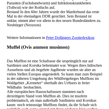
Parasiten (Fuchsbandwurm) und Infektionskrankheiten
(Tollwut) wie der Rotfuchs auf.
Bestand In den 60er Jahren wurde der Marderhund das erste
Mal in der ehemaligen DDR gesichtet. Sein Bestand ist
unklar, nimmt aber vor allem in den neuen Bundesländern zu.
Neubürger (Neozoon)
Weitere Informationen in
Peter Dollingers Zootierlexikon
Muffel (Ovis ammon musimon)
Das Mufflon ist eine Schafrasse die ursprünglich nur auf
Sardinien und Korsika beheimatet war. Wegen ihres hübschen
Aussehens und als begehrte Jagdbeute wurden sie aber an
vielen Stellen Europas angesiedelt. So kann man zum Beispiel
in der näheren Umgebung des Wildfreigeheges Mufflons im
Waldgebiet „Kermeter“ oberhalb des Urftsees in freier
Wildbahn beobachten.
Alle europäischen Hausschafrassen stammen nach
derzeitigem Stand vom Mufflon ab. Dies ist insofern
problematisch, als man außerhalb Sardiniens und Korsikas
kaum noch reinrassige Mufflons findet, da die Schafe sich