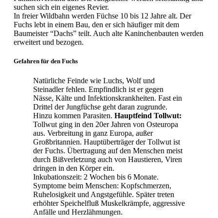
suchen sich ein eigenes Revier.
In freier Wildbahn werden Füchse 10 bis 12 Jahre alt. Der
Fuchs lebt in einem Bau, den er sich häufiger mit dem
Baumeister “Dachs” teilt. Auch alte Kaninchenbauten werden
erweitert und bezogen.
Gefahren für den Fuchs
Natürliche Feinde wie Luchs, Wolf und
Steinadler fehlen. Empfindlich ist er gegen
Nässe, Kälte und Infektionskrankheiten. Fast ein
Drittel der Jungfüchse geht daran zugrunde.
Hinzu kommen Parasiten.
Hauptfeind Tollwut:
Tollwut ging in den 20er Jahren von Osteuropa
aus. Verbreitung in ganz Europa, außer
Großbritannien. Hauptüberträger der Tollwut ist
der Fuchs. Übertragung auf den Menschen meist
durch Bißverletzung auch von Haustieren, Viren
dringen in den Körper ein.
Inkubationszeit: 2 Wochen bis 6 Monate.
Symptome beim Menschen: Kopfschmerzen,
Ruhelosigkeit und Angstgefühle. Später treten
erhöhter Speichelfluß Muskelkrämpfe, aggressive
Anfälle und Herzlähmungen.