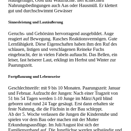
Hausgeflügel, Obst und Wildfrüchte. Bei schlechten
Nahrungsbedingungen auch Aas oder Hausmüll. Er klettert
gut und durchschwimmt Gewässer
Sinnesleistung und Lautäußerung
Geruchs- und Gehörsinn hervorragend ausgebildet. Auge
reagiert auf Bewegung. Rasches Reaktionsvermögen. Gute
Lernfähigkeit. Diese Eigenschaften haben ihm den Ruf des
schlauen, listigen und verschlagenen Reineke Fuchs
eingebracht, der in vielen Fabeln auftaucht. Das Bellen, ein
leiser, fast heiserer Laut, erklingt im Herbst und Winter zur
Paarungszeit.
Fortpflanzung und Lebensweise
Geschlechtsreife: mit 9 bis 10 Monaten. Paarungszeit: Januar
und Februar. Aufzucht der Jungen: Nach einer Tragzeit von
51 bis 54 Tagen werden 1-10 Junge im März/April blind
geboren und rund 24 Tage gesäugt. Erst dann erhalten sie
feste Nahrung, die die Füchsin in der Bau schleppt.
Ab der 5. Woche verlassen die Jungen die Kinderstube und
spielen vor dem Bau oder machen mit der Mutter
Erkundungsausflüge. Im Juli/August löst sich der
Familienverband auf. Die Jungfüchse werden selbständig und