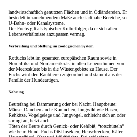
landwirtschaftlich genutzten Flächen und in Ödländereien. Er
besiedelt in zunehmendem Maße auch stadtnahe Bereiche, so
U-Bahn- oder Kanalsysteme.
Der Fuchs gilt als typischer Kulturfolger, da er sich allen
Lebensverhältnisse anzupassen vermag.
Verbreitung und Stellung im zoologischen System
Rotfuchs lebt im gesamten europäischen Raum sowie in
Nordafrika und Nordamerika.Ist in allen Lebensräumen von
der Meeresküste bis in die Wüstengebiete zu Hause. Der
Fuchs wird den Raubtieren zugeordnet und stammt aus der
Familie der Hundeartigen.
Nahrung
Beutefang bei Dämmerung oder bei Nacht. Hauptbeute:
Mäuse. Daneben auch: Kaninchen, Jungwild wie Hasen,
Rehkitze, Vogelgelege und Jungvögel, schleicht sich an oder
springt an, hetzt auch.
Töten der Beute durch Genick- oder Kehlbiß, “totschütteln”
wie beim Hund. Fuchs frißt Insekten, Heuschrecken, Käfer,