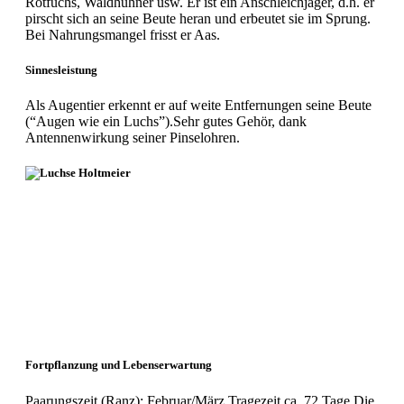
Rotfuchs, Waldhühner usw. Er ist ein Anschleichjäger, d.h. er
pirscht sich an seine Beute heran und erbeutet sie im Sprung.
Bei Nahrungsmangel frisst er Aas.
Sinnesleistung
Als Augentier erkennt er auf weite Entfernungen seine Beute
(“Augen wie ein Luchs”).Sehr gutes Gehör, dank
Antennenwirkung seiner Pinselohren.
Fortpflanzung und Lebenserwartung
Paarungszeit (Ranz): Februar/März Tragezeit ca. 72 Tage Die