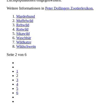
Luchspopulationen entgegenwirken.
Weitere Informationen in
Peter Dollingers Zootierlexikon.
Marderhund
Muffelwild
Rehwild
Rotwild
Sikawild
Waschbär
Wildkatze
Wildschwein
Seite 2 von 6
1
2
3
4
5
6