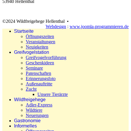
53940 Hellenthal
©2024 Wildfreigehege Hellenthal •
Webdesign
:
www.joomla-programmieren.de
Startseite
Öffnungszeiten
Veranstaltungen
Neuigkeiten
Greifvogelstation
Greifvogelvorführung
Geschenkideen
Seminare
Patenschaften
Erinnerungsfoto
Außenauftritte
Zucht
Unsere Tierärzte
Wildfreigehege
Adler-Express
Wildtiere
Neuerungen
Gastronomie
Informelles