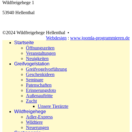
Wildfreigehege 1
53940 Hellenthal
©2024 Wildfreigehege Hellenthal •
Webdesign
:
www.joomla-programmieren.de
Startseite
Öffnungszeiten
Veranstaltungen
Neuigkeiten
Greifvogelstation
Greifvogelvorführung
Geschenkideen
Seminare
Patenschaften
Erinnerungsfoto
Außenauftritte
Zucht
Unsere Tierärzte
Wildfreigehege
Adler-Express
Wildtiere
Neuerungen