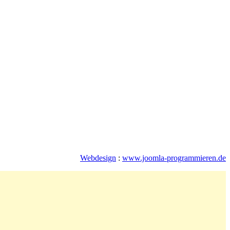
Webdesign
:
www.joomla-programmieren.de