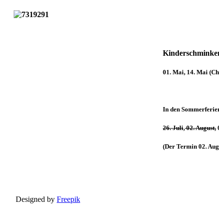
Kinderschminke
01. Mai, 14. Mai (Ch
In den Sommerferi
26. Juli
,
02. August,
0
(Der Termin
02. Aug
Designed by
Freepik